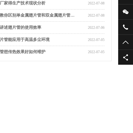
厂家得生产技术现状分析
2022-07-08
微
教你区别单金属翅片管和双金属翅片管…
2022-07-08
051
讲述翅片管的使用效率
2022-07-06
片管能应用于高温多尘环境
2022-07-05
TO
管想传热效果好如何维护
2022-07-05