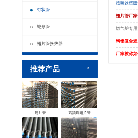
按照这些因
钉状管
翅片管厂家
蛇形管
燃气炉专用
钢铝复合翅
翅片管换热器
厂家教你如
推荐产品
翅片管
高频焊翅片管