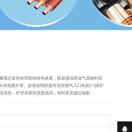
避免过多积灰而影响传热效果，除必烧油和油气混烧时应
头管或翅片管。必须说明的是对流室烟气入口处的2-3排炉
流传热，炉管表面热强度很高，有时甚至超过辐射…
在