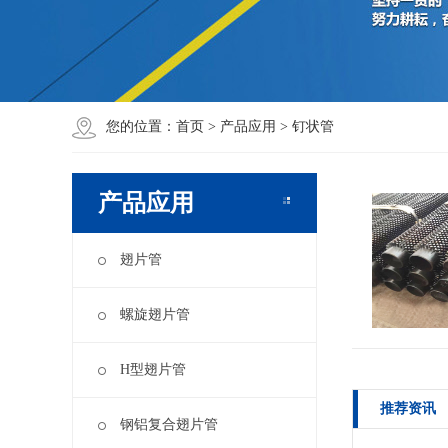
您的位置：
首页
>
产品应用
>
钉状管
产品应用
翅片管
螺旋翅片管
H型翅片管
推荐资讯
钢铝复合翅片管