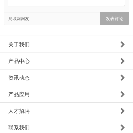
局域网网友
关于我们
产品中心
资讯动态
产品应用
人才招聘
联系我们