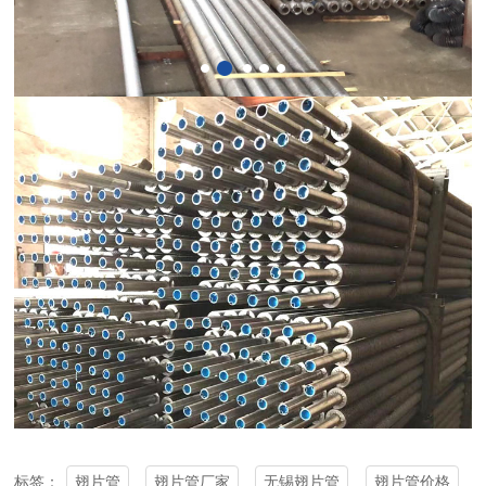
翅片管
翅片管厂家
无锡翅片管
翅片管价格
标签：