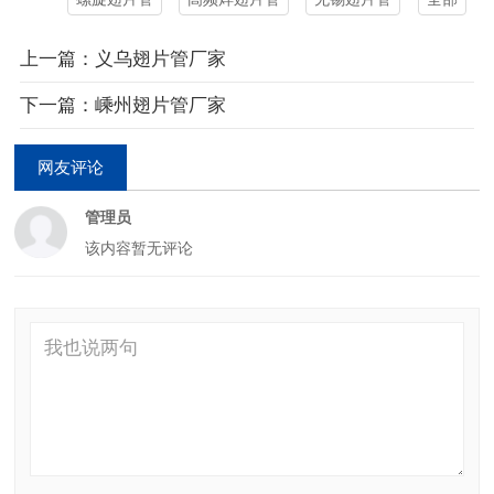
上一篇：义乌翅片管厂家
下一篇：嵊州翅片管厂家
网友评论
管理员
该内容暂无评论